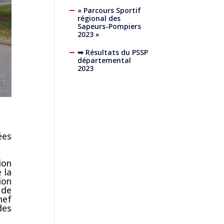
« Parcours Sportif
régional des
Sapeurs-Pompiers
2023 »
➡ Résultats du PSSP
départemental
2023
ées
ion
 la
ion
 de
hef
des